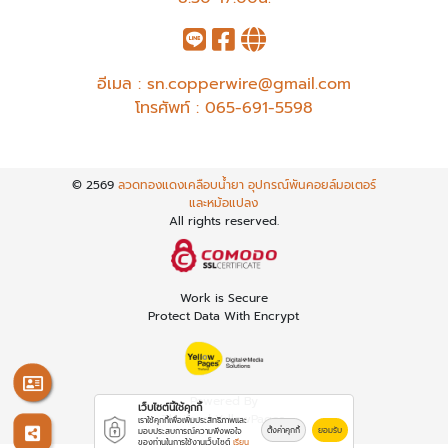
อีเมล :
sn.copperwire@gmail.com
โทรศัพท์ :
065-691-5598
© 2569
ลวดทองแดงเคลือบน้ำยา อุปกรณ์พันคอยล์มอเตอร์
และหม้อแปลง
All rights reserved.
Work is Secure
Protect Data With Encrypt
Powered By
เว็บไซต์นี้ใช้คุกกี้
Thailand YellowPages
เราใช้คุกกี้เพื่อเพิ่มประสิทธิภาพและ
ตั้งค่าคุกกี้
ยอมรับ
มอบประสบการณ์ความพึงพอใจ
ของท่านในการใช้งานเว็บไซต์
เรียน