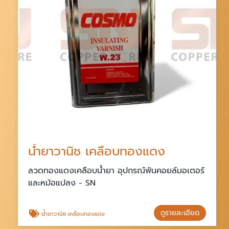
น้ำยาวานิช เคลือบทองแดง
ลวดทองแดงเคลือบน้ำยา อุปกรณ์พันคอยล์มอเตอร์
และหม้อแปลง - SN
ดูรายละเอียด
น้ำยาวานิช เคลือบทองแดง