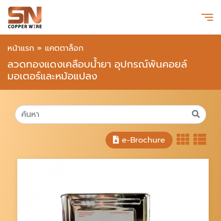
หน้าแรก
»
แคตตาล็อก
ลวดทองแดงเคลือบน้ำยา อุปกรณ์พันคอยล์
มอเตอร์และหม้อแปลง
e-Brochure